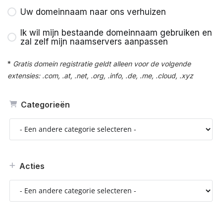
Uw domeinnaam naar ons verhuizen
Ik wil mijn bestaande domeinnaam gebruiken en
zal zelf mijn naamservers aanpassen
*
Gratis domein registratie geldt alleen voor de volgende
extensies: .com, .at, .net, .org, .info, .de, .me, .cloud, .xyz
Categorieën
Acties