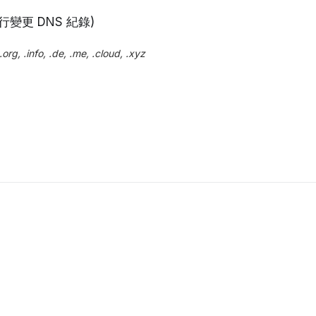
變更 DNS 紀錄)
info, .de, .me, .cloud, .xyz