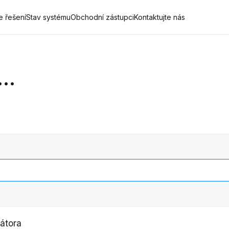
 řešení
Stav systému
Obchodní zástupci
Kontaktujte nás
..
átora