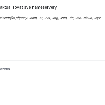
 aktualizovat své nameservery
ující přípony: .com, .at, .net, .org, .info, .de, .me, .cloud, .xyz
razena.