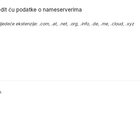
redit ću podatke o nameserverima
eće ekstenzije: .com, .at, .net, .org, .info, .de, .me, .cloud, .xyz
a.