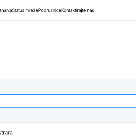
znanja
Status mreže
Podružnice
Kontaktirajte nas
trara