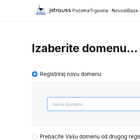
Početna
Trgovina
Novosti
Baza 
Izaberite domenu...
Registriraj novu domenu
Prebacite Vašu domenu od drugog regis