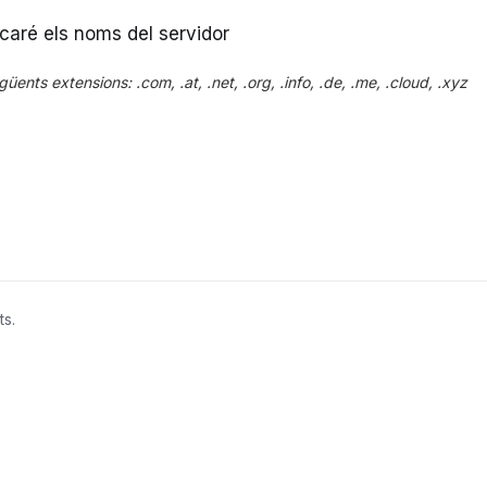
ficaré els noms del servidor
ents extensions: .com, .at, .net, .org, .info, .de, .me, .cloud, .xyz
ts.