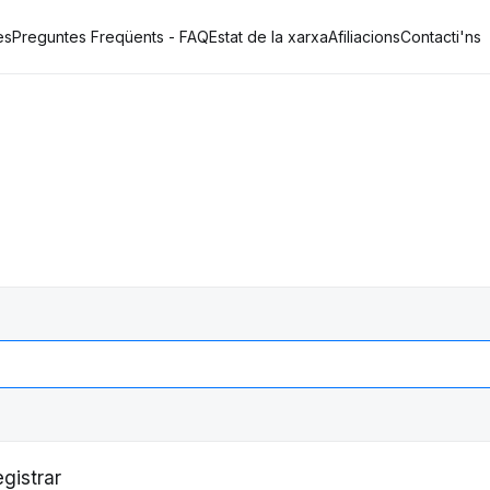
es
Preguntes Freqüents - FAQ
Estat de la xarxa
Afiliacions
Contacti'ns
egistrar