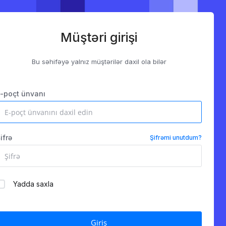
Müştəri girişi
Bu səhifəyə yalnız müştərilər daxil ola bilər
-poçt ünvanı
ifrə
Şifrəmi unutdum?
Yadda saxla