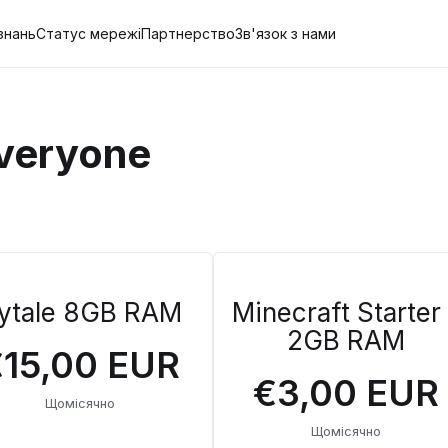
знань
Статус мережі
Партнерство
Зв'язок з нами
veryone
ytale 8GB RAM
Minecraft Starter
2GB RAM
15,00 EUR
€3,00 EUR
Щомісячно
Щомісячно