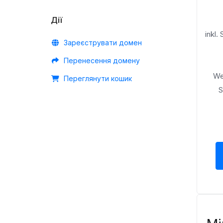
Дії
inkl.
Зареєструвати домен
Перенесення домену
We
Переглянути кошик
S