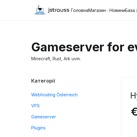
Головна
Магазин
Новини
База 
Gameserver for e
Minecraft, Rust, Ark uvm.
Категорії
H
Webhosting Österreich
VPS
€
Gameserver
Plugins