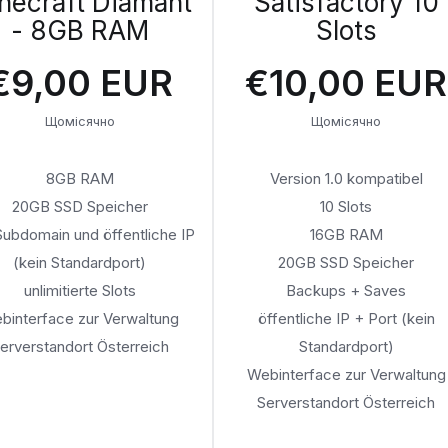
necraft Diamant
Satisfactory 10
- 8GB RAM
Slots
€9,00 EUR
€10,00 EUR
Щомісячно
Щомісячно
8GB RAM
Version 1.0 kompatibel
20GB SSD Speicher
10 Slots
 Subdomain und öffentliche IP
16GB RAM
(kein Standardport)
20GB SSD Speicher
unlimitierte Slots
Backups + Saves
binterface zur Verwaltung
öffentliche IP + Port (kein
erverstandort Österreich
Standardport)
Webinterface zur Verwaltung
Serverstandort Österreich