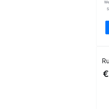
We
S
Ru
€