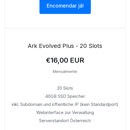
Encomendar já!
Ark Evolved Plus - 20 Slots
€16,00 EUR
Mensalmente
20 Slots
40GB SSD Speicher
inkl. Subdomain und öffentliche IP (kein Standardport)
Webinterface zur Verwaltung
Serverstandort Österreich