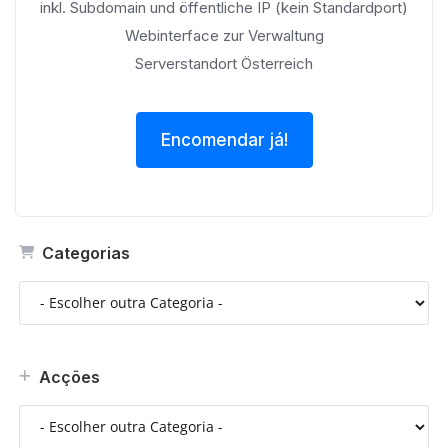
inkl. Subdomain und öffentliche IP (kein Standardport)
Webinterface zur Verwaltung
Serverstandort Österreich
Encomendar já!
Categorias
Acções