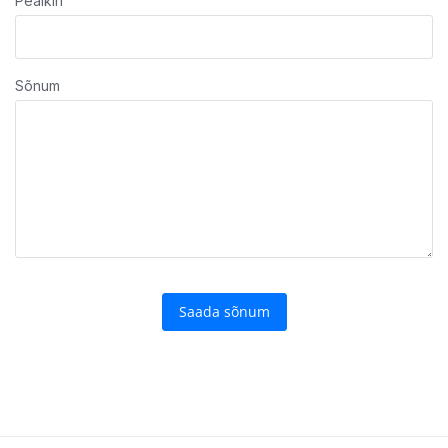
Pealkiri
Sõnum
Saada sõnum