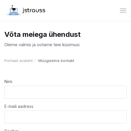
Lüli
Võta meiega ühendust
Oleme valmis ja ootame teie küsimusi
Portaali avaleht
Müügieelne kontakt
Nimi
E-maili aadress