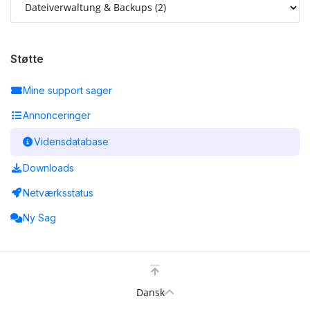
Støtte
Mine support sager
Annonceringer
Vidensdatabase
Downloads
Netværksstatus
Ny Sag
Dansk