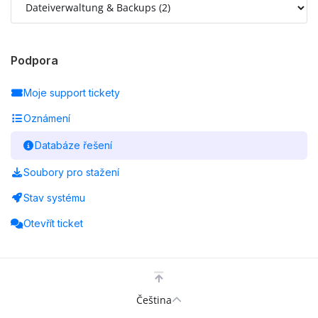
Podpora
Moje support tickety
Oznámení
Databáze řešení
Soubory pro stažení
Stav systému
Otevřít ticket
Čeština