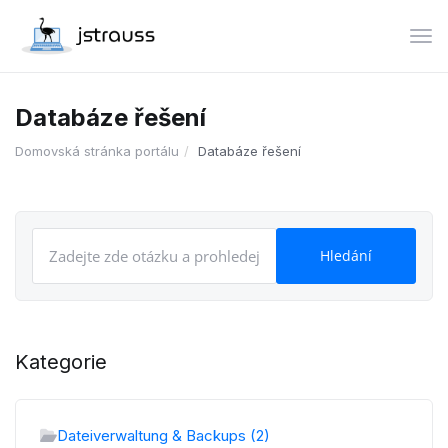
Pře
Databáze řešení
Domovská stránka portálu
Databáze řešení
Kategorie
Dateiverwaltung & Backups (2)