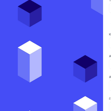
К
А
А
Г