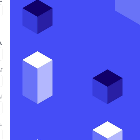
شم
نا
آ
آد
ش