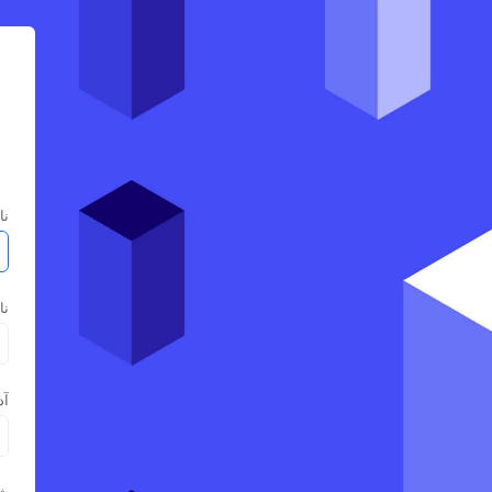
نا
نا
آد