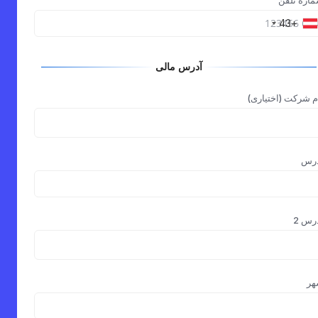
اره تلفن
+43
آدرس مالی
م شرکت (اختیاری)
درس
رس 2
هر