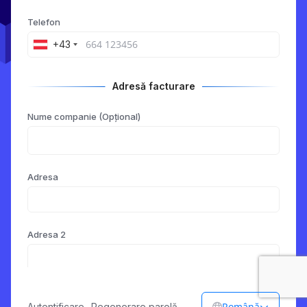
Telefon
+43
Adresă facturare
Nume companie (Opțional)
Adresa
Adresa 2
Oraș
Română
Autentificare
-
Regenerare parolă