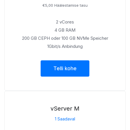
€5,00 Häälestamise tasu
2 vCores
4 GB RAM
200 GB CEPH oder 100 GB NVMe Speicher
1Gbit/s Anbindung
Telli kohe
vServer M
1 Saadaval